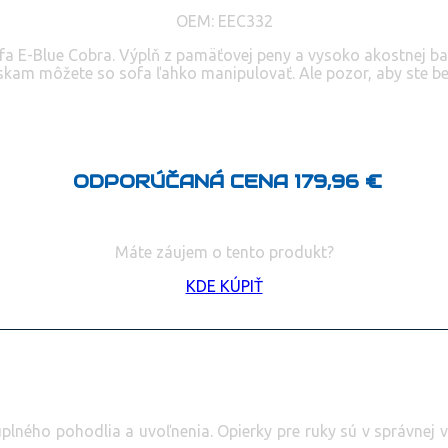
OEM: EEC332
ofa E-Blue Cobra. Výplň z pamäťovej peny a vysoko akostnej ba
am môžete so sofa ľahko manipulovať. Ale pozor, aby ste be
ODPORÚČANÁ CENA 179,96 €
Máte záujem o tento produkt?
KDE KÚPIŤ
ého pohodlia a uvoľnenia. Opierky pre ruky sú v správnej výš