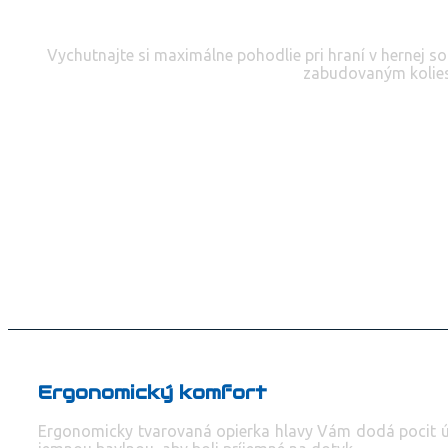
Vychutnajte si maximálne pohodlie pri hraní v hernej s
zabudovaným koliesk
Ergonomický komfort
Ergonomicky tvarovaná opierka hlavy Vám dodá pocit úpln