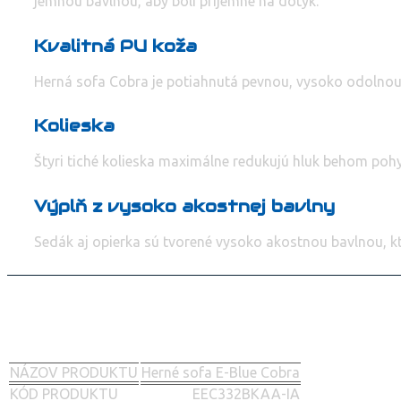
jemnou bavlnou, aby boli príjemné na dotyk.
Kvalitná PU koža
Herná sofa Cobra je potiahnutá pevnou, vysoko odolnou P
Kolieska
Štyri tiché kolieska maximálne redukujú hluk behom poh
Výplň z vysoko akostnej bavlny
Sedák aj opierka sú tvorené vysoko akostnou bavlnou, k
NÁZOV PRODUKTU
Herné sofa E-Blue Cobra
KÓD PRODUKTU
EEC332BKAA-IA