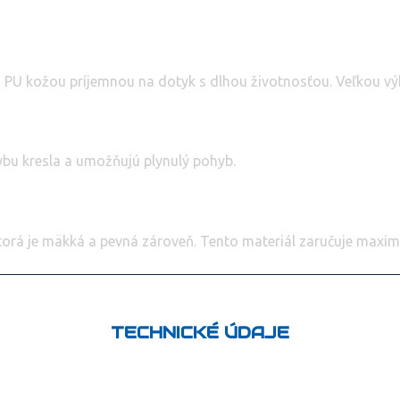
U kožou príjemnou na dotyk s dlhou životnosťou. Veľkou výhod
ybu kresla a umožňujú plynulý pohyb.
torá je mäkká a pevná zároveň. Tento materiál zaručuje maxi
TECHNICKÉ ÚDAJE