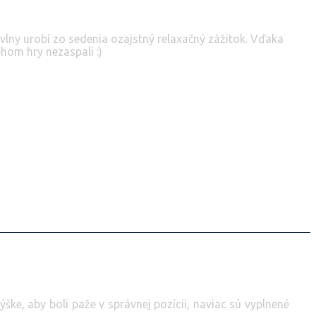
vlny urobí zo sedenia ozajstný relaxačný zážitok. Vďaka
hom hry nezaspali :)
ke, aby boli paže v správnej pozícii, naviac sú vyplnené