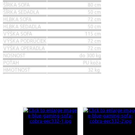
ŠÍRKA SOFA
80 cm
ŠÍRKA SEDADLA
50 cm
HĹBKA SOFA
72 cm
HĹBKA SEDADLA
50 cm
VÝŠKA SOFA
115 cm
VÝŠKA PODRÚČIEK
72 cm
VÝŠKA OPERADLA
72 cm
NOSNOSŤ
do 300 kg
POŤAH
PU koža
HMOTNOSŤ
32 kg