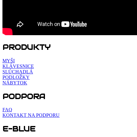
PRODUKTY
MYŠI
KLÁVESNICE
SLÚCHADLÁ
PODLOŽKY
NÁBYTOK
PODPORA
FAQ
KONTAKT NA PODPORU
E-BLUE