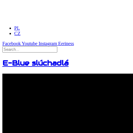
PL
CZ
Facebook
Youtube
Instagram
Eeriness
E-Blue slúchadlá